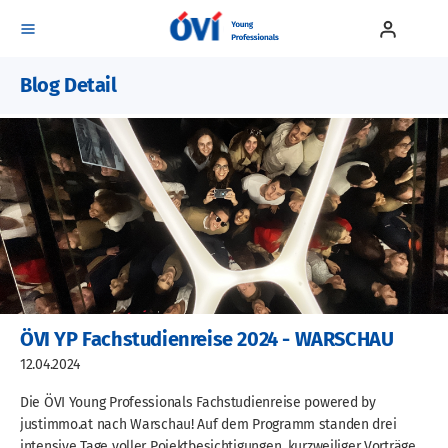
Blog Detail
Events
Mitgliedschaft
Blog
Team
Kontakt
ÖVI YP Fachstudienreise 2024 - WARSCHAU
12.04.2024
Die ÖVI Young Professionals Fachstudienreise powered by
justimmo.at nach Warschau! Auf dem Programm standen drei
intensive Tage voller Pojektbesichtigungen, kurzweiliger Vorträge,