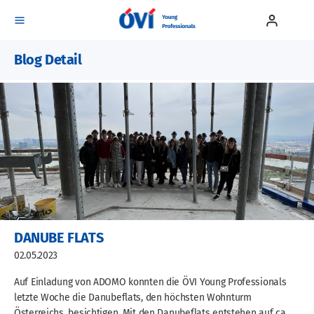
Blog Detail
Events
Mitgliedschaft
Blog
Team
Kontakt
DANUBE FLATS
02.05.2023
Auf Einladung von ADOMO konnten die ÖVI Young Professionals
letzte Woche die Danubeflats, den höchsten Wohnturm
Österreichs, besichtigen. Mit den Danubeflats entstehen auf ca